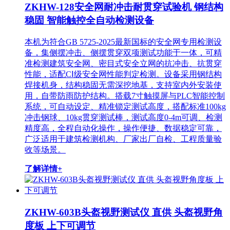
ZKHW-128安全网耐冲击耐贯穿试验机 钢结构
稳固 智能触控全自动检测设备
本机为符合GB 5725-2025最新国标的安全网专用检测设
备，集侧摆冲击、侧摆贯穿双项测试功能于一体，可精
准检测建筑安全网、密目式安全立网的抗冲击、抗贯穿
性能，适配CⅠ级安全网性能判定检测。设备采用钢结构
焊接机身，结构稳固无需深挖地基，支持室内外安装使
用，自带防雨防护结构。搭载7寸触摸屏与PLC智能控制
系统，可自动设定、精准锁定测试高度，搭配标准100kg
冲击钢球、10kg贯穿测试棒，测试高度0-4m可调、检测
精度高，全程自动化操作，操作便捷、数据稳定可靠，
广泛适用于建筑检测机构、厂家出厂自检、工程质量验
收等场景。
了解详情+
ZKHW-603B头盔视野测试仪 直供 头盔视野角
度板 上下可调节