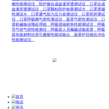
燃性能测试仪，防护服合成血液穿透测试仪，口罩合成
血液穿透测试仪，口罩颗粒防护效果测试仓，口罩泄漏
性测试仓，口罩通气阻力压力差测试仪，口罩死腔测试
仪，口罩呼吸阀气密性测试仪，面罩气密性测试仪，口
罩机械振动预处理箱，呼吸器辐射热性能测试仪，呼吸
导气管气密性检测仪，呼吸器人员佩戴试验装置，呼吸
器包装材料抗穿孔撕裂性能试验台，面罩护目镜抗冲击
性能测试仪。
青岛中科恒维智能科技有限公司
网址：www.qdzhongke.net
Copyright 2020 青岛中科恒维智能科技有限公司
鲁ICP备16038943号
技术支持：泓动力网络
首页
电话
资讯