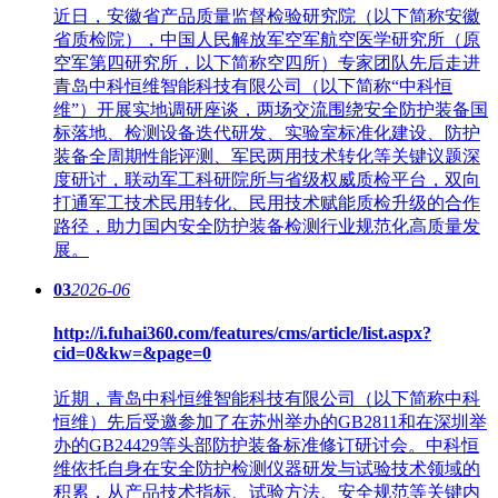
近日，安徽省产品质量监督检验研究院（以下简称安徽
省质检院），中国人民解放军空军航空医学研究所（原
空军第四研究所，以下简称空四所）专家团队先后走进
青岛中科恒维智能科技有限公司（以下简称“中科恒
维”）开展实地调研座谈，两场交流围绕安全防护装备国
标落地、检测设备迭代研发、实验室标准化建设、防护
装备全周期性能评测、军民两用技术转化等关键议题深
度研讨，联动军工科研院所与省级权威质检平台，双向
打通军工技术民用转化、民用技术赋能质检升级的合作
路径，助力国内安全防护装备检测行业规范化高质量发
展。
03
2026-06
http://i.fuhai360.com/features/cms/article/list.aspx?
cid=0&kw=&page=0
近期，青岛中科恒维智能科技有限公司（以下简称中科
恒维）先后受邀参加了在苏州举办的GB2811和在深圳举
办的GB24429等头部防护装备标准修订研讨会。中科恒
维依托自身在安全防护检测仪器研发与试验技术领域的
积累，从产品技术指标、试验方法、安全规范等关键内