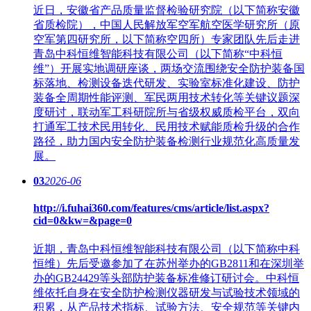
近日，安徽省产品质量监督检验研究院（以下简称安徽
省质检院），中国人民解放军空军航空医学研究所（原
空军第四研究所，以下简称空四所）专家团队先后走进
青岛中科恒维智能科技有限公司（以下简称“中科恒
维”）开展实地调研座谈，两场交流围绕安全防护装备国
标落地、检测设备迭代研发、实验室标准化建设、防护
装备全周期性能评测、军民两用技术转化等关键议题深
度研讨，联动军工科研院所与省级权威质检平台，双向
打通军工技术民用转化、民用技术赋能质检升级的合作
路径，助力国内安全防护装备检测行业规范化高质量发
展。
03
2026-06
http://i.fuhai360.com/features/cms/article/list.aspx?
cid=0&kw=&page=0
近期，青岛中科恒维智能科技有限公司（以下简称中科
恒维）先后受邀参加了在苏州举办的GB2811和在深圳举
办的GB24429等头部防护装备标准修订研讨会。中科恒
维依托自身在安全防护检测仪器研发与试验技术领域的
积累，从产品技术指标、试验方法、安全规范等关键内