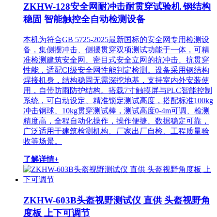
ZKHW-128安全网耐冲击耐贯穿试验机 钢结构
稳固 智能触控全自动检测设备
本机为符合GB 5725-2025最新国标的安全网专用检测设
备，集侧摆冲击、侧摆贯穿双项测试功能于一体，可精
准检测建筑安全网、密目式安全立网的抗冲击、抗贯穿
性能，适配CⅠ级安全网性能判定检测。设备采用钢结构
焊接机身，结构稳固无需深挖地基，支持室内外安装使
用，自带防雨防护结构。搭载7寸触摸屏与PLC智能控制
系统，可自动设定、精准锁定测试高度，搭配标准100kg
冲击钢球、10kg贯穿测试棒，测试高度0-4m可调、检测
精度高，全程自动化操作，操作便捷、数据稳定可靠，
广泛适用于建筑检测机构、厂家出厂自检、工程质量验
收等场景。
了解详情+
ZKHW-603B头盔视野测试仪 直供 头盔视野角
度板 上下可调节