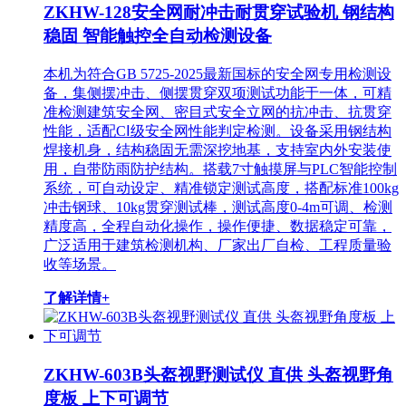
ZKHW-128安全网耐冲击耐贯穿试验机 钢结构
稳固 智能触控全自动检测设备
本机为符合GB 5725-2025最新国标的安全网专用检测设
备，集侧摆冲击、侧摆贯穿双项测试功能于一体，可精
准检测建筑安全网、密目式安全立网的抗冲击、抗贯穿
性能，适配CⅠ级安全网性能判定检测。设备采用钢结构
焊接机身，结构稳固无需深挖地基，支持室内外安装使
用，自带防雨防护结构。搭载7寸触摸屏与PLC智能控制
系统，可自动设定、精准锁定测试高度，搭配标准100kg
冲击钢球、10kg贯穿测试棒，测试高度0-4m可调、检测
精度高，全程自动化操作，操作便捷、数据稳定可靠，
广泛适用于建筑检测机构、厂家出厂自检、工程质量验
收等场景。
了解详情+
ZKHW-603B头盔视野测试仪 直供 头盔视野角
度板 上下可调节