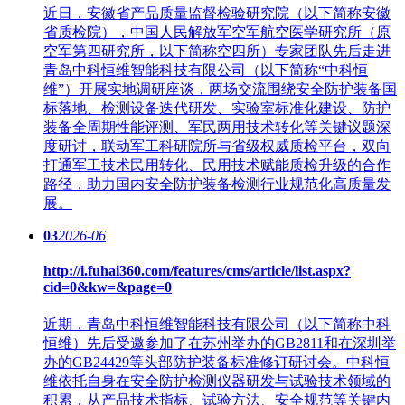
近日，安徽省产品质量监督检验研究院（以下简称安徽
省质检院），中国人民解放军空军航空医学研究所（原
空军第四研究所，以下简称空四所）专家团队先后走进
青岛中科恒维智能科技有限公司（以下简称“中科恒
维”）开展实地调研座谈，两场交流围绕安全防护装备国
标落地、检测设备迭代研发、实验室标准化建设、防护
装备全周期性能评测、军民两用技术转化等关键议题深
度研讨，联动军工科研院所与省级权威质检平台，双向
打通军工技术民用转化、民用技术赋能质检升级的合作
路径，助力国内安全防护装备检测行业规范化高质量发
展。
03
2026-06
http://i.fuhai360.com/features/cms/article/list.aspx?
cid=0&kw=&page=0
近期，青岛中科恒维智能科技有限公司（以下简称中科
恒维）先后受邀参加了在苏州举办的GB2811和在深圳举
办的GB24429等头部防护装备标准修订研讨会。中科恒
维依托自身在安全防护检测仪器研发与试验技术领域的
积累，从产品技术指标、试验方法、安全规范等关键内